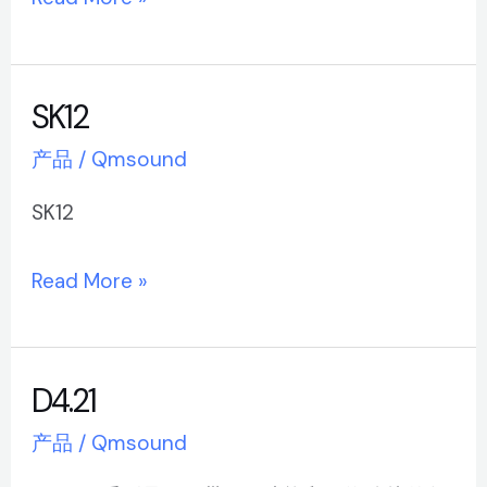
SK12
SK12
产品
/
Qmsound
SK12
Read More »
D4.21
D4.21
产品
/
Qmsound