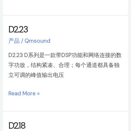
D2.23
D2.23
产品
/
Qmsound
D2.23 D系列是一款带DSP功能和网络连接的数
字功放，结构紧凑、合理；每个通道都具备独
立可调的峰值输出电压
Read More »
D2.18
D2.18