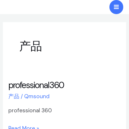
跳
Post
Mai
至
pagination
Men
内
容
产品
professional360
professional360
产品
/
Qmsound
professional 360
Read More »