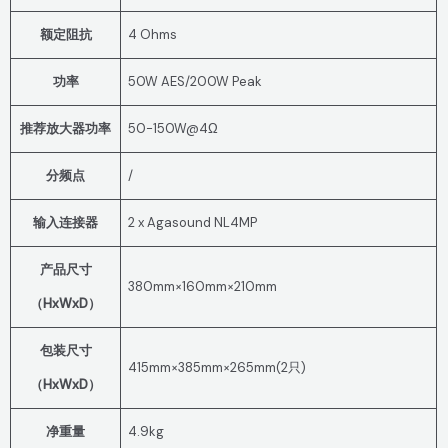
额定阻抗
4 Ohms
功率
50W AES/200W Peak
推荐放大器功率
50-150W@4Ω
分频点
/
输入连接器
2 x Agasound NL4MP
产品尺寸
380mm×160mm×210mm
（HxWxD）
包装尺寸
415mm×385mm×265mm(2只)
（HxWxD）
净重量
4.9kg