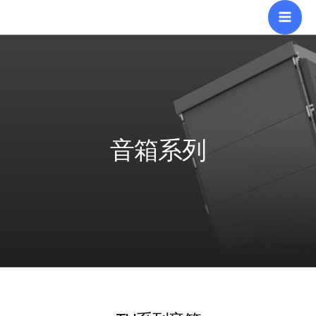
跳
Mai
至
Men
内
容
音箱系列