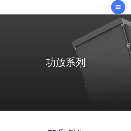
跳
Mai
至
Men
内
容
功放系列