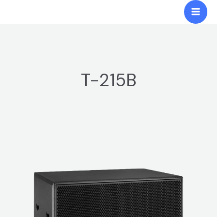
跳
Mai
至
Men
内
容
T-215B