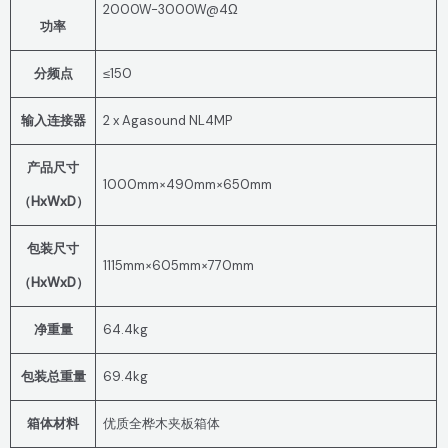
2000W-3000W@4Ω
功率
分频点
≤150
输入连接器
2 x Agasound NL4MP
产品尺寸
1000mm×490mm×650mm
（HxWxD）
包装尺寸
1115mm×605mm×770mm
（HxWxD）
净重量
64.4kg
包装总重量
69.4kg
箱体材料
优质全桦木夹板箱体