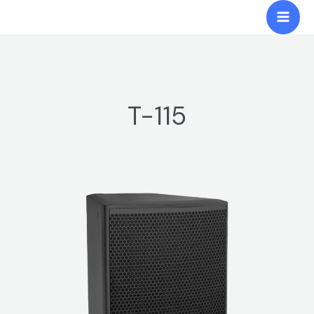
跳
Mai
至
Men
内
容
T-115