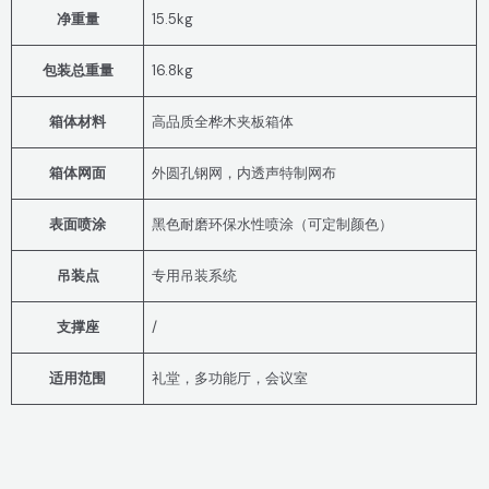
净重量
15.5kg
包装总重量
16.8kg
箱体材料
高品质全桦木夹板箱体
箱体网面
外圆孔钢网，内透声特制网布
表面喷涂
黑色耐磨环保水性喷涂（可定制颜色）
吊装点
专用吊装系统
支撑座
/
适用范围
礼堂，多功能厅，会议室